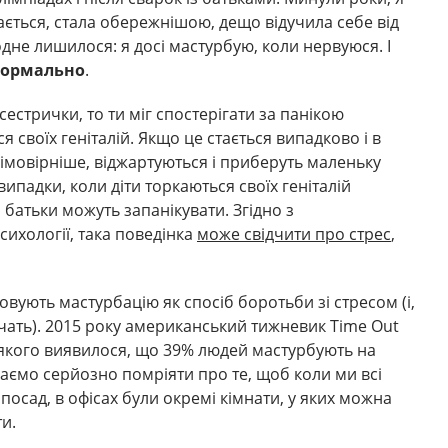
ється, стала обережнішою, дещо відучила себе від
одне лишилося: я досі мастурбую, коли нервуюся. І
нормально
.
естрички, то ти міг спостерігати за панікою
 своїх геніталій. Якщо це стається випадково і в
йімовірніше, віджартуються і приберуть маленьку
ипадки, коли діти торкаються своїх геніталій
і батьки можуть запанікувати. Згідно з
сихології, така поведінка
може свідчити про стрес
,
овують мастурбацію як спосіб боротьби зі стресом (і,
чать). 2015 року американський тижневик Time Out
і якого виявилося, що 39% людей мастурбують на
маємо серйозно помріяти про те, щоб коли ми всі
посад, в офісах були окремі кімнати, у яких можна
и.