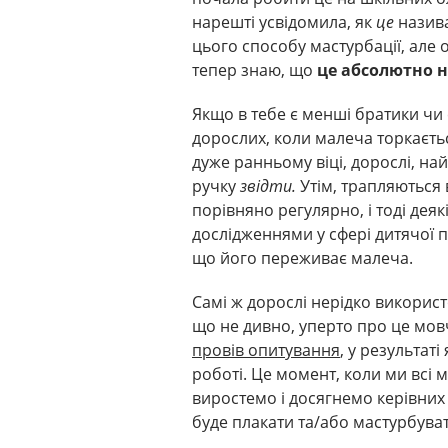
нарешті усвідомила, як
це
назива
цього способу мастурбації, але 
тепер знаю, що
це абсолютно 
Якщо в тебе є менші братики чи с
дорослих, коли малеча торкається
дуже ранньому віці, дорослі, на
ручку
звідти.
Утім, трапляються в
порівняно регулярно, і тоді деяк
дослідженнями у сфері дитячої п
що його переживає малеча.
Самі ж дорослі нерідко використ
що не дивно, уперто про це мов
провів опитування
, у результат
роботі. Це момент, коли ми всі 
виростемо і досягнемо керівних 
буде плакати та/або мастурбуват