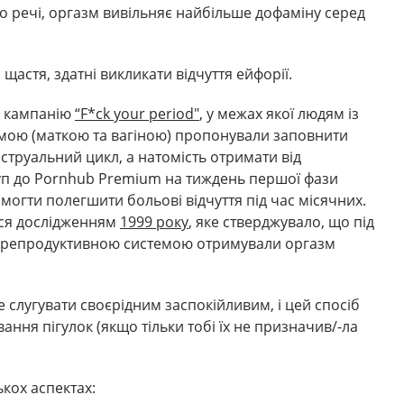
о речі, оргазм вивільняє найбільше дофаміну серед
щастя, здатні викликати відчуття ейфорії.
в кампанію
“F*ck your period"
, у межах якої людям із
ою (маткою та вагіною) пропонували заповнити
струальний цикл, а натомість отримати від
п до Pornhub Premium на тиждень першої фази
омогти полегшити больові відчуття під час місячних.
вся дослідженням
1999 року
, яке стверджувало, що під
ю репродуктивною системою отримували оргазм
е слугувати своєрідним заспокійливим, і цей спосіб
ання пігулок (якщо тільки тобі їх не призначив/-ла
ькох аспектах: