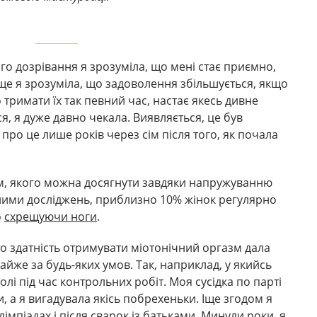
го дозрівання я зрозуміла, що мені стає приємно,
 ще я зрозуміла, що задоволення збільшується, якщо
 тримати їх так певний час, настає якесь дивне
ся, я дуже давно чекала. Виявляється, це був
 про це лише років через сім після того, як почала
м, якого можна досягнути завдяки напружуванню
 даними досліджень, приблизно 10% жінок регулярно
о
схрещуючи ноги
.
то здатність отримувати міотонічний оргазм дала
йже за будь-яких умов. Так, наприклад, у якийсь
лі під час контрольних робіт. Моя сусідка по парті
, а я вигадувала якісь побрехеньки. Іще згодом я
імпіадах і після сварок із батьками. Минули роки, я