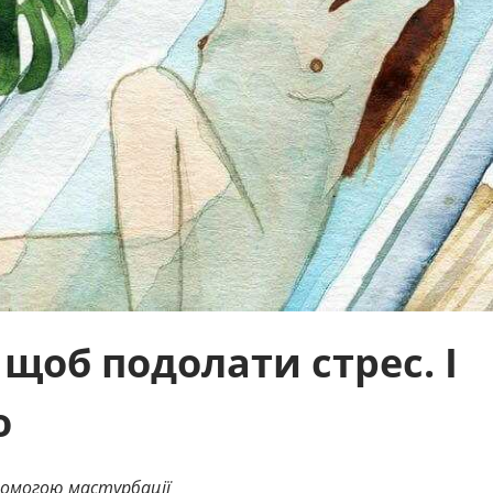
 щоб подолати стрес. І
о
помогою мастурбації