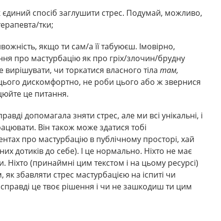
 єдиний спосіб заглушити стрес. Подумай, можливо,
терапевта/тки;
ожність, якщо ти сам/а її табуюєш. Імовірно,
ння про мастурбацію як про гріх/злочин/брудну
ле вирішувати, чи торкатися власного тіла
там,
д цього дискомфортно, не роби цього або ж звернися
цюйте це питання.
равді допомагала зняти стрес, але ми всі унікальні, і
рацювати. Він також може здатися тобі
нтах про мастурбацію в публічному просторі, хай
них дотиків до себе). І це нормально. Ніхто не має
. Ніхто (принаймні цим текстом і на цьому ресурсі)
, як збавляти стрес мастурбацією на іспиті чи
 справді це твоє рішення і чи не зашкодиш ти цим