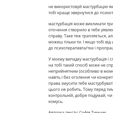
не використовуй мастурбацію як
тобі краще звернутися до психо
мастурбація може викликати трив
оточення створило в тебе уявле
справу. Таке теж трапляється, а
можеш тільки ти. І якщо тобі ві
до психотерапевта/тки і пропра
У моєму випадку мастурбація і сп
на тобі такий спосіб може не сп
неприйнятним (особливо в моме
навіть і без оголення чи конкрет
права змусити тебе мастурбувати
цього не робить. Тому перед тим
контрольній, добре подумай, чи
комусь.
Авторка тексту: Софія Тимчик