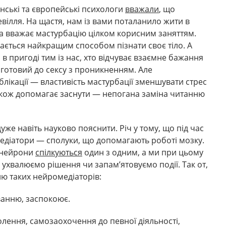
анські та європейські психологи
вважали
, що
вілля. На щастя, нам із вами поталанило жити в
ка вважає мастурбацію цілком корисним заняттям.
ається найкращим способом пізнати своє тіло. А
в пригоді тим із нас, хто відчуває взаємне бажання
е готовий до сексу з проникненням. Але
ублікації — властивість мастурбації зменшувати стрес
 також допомагає заснути — непогана заміна читанню
уже навіть науково пояснити. Річ у тому, що під час
едіатори — сполуки, що допомагають роботі мозку.
 нейрони
спілкуються
один з одним, а ми при цьому
, ухвалюємо рішення чи запам’ятовуємо події. Так от,
ю таких нейромедіаторів:
анню, заспокоює.
олення, самозаохочення до певної діяльності,