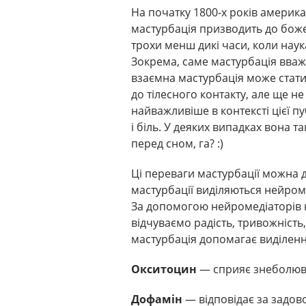
На початку 1800-х років америк
мастурбація призводить до боже
трохи менш дикі часи, коли нау
Зокрема, саме мастурбація вваж
взаємна мастурбація може стати 
до тілесного контакту, але ще н
найважливіше в контексті цієї п
і біль. У деяких випадках вона
перед сном, га? :)
Ці переваги мастурбації можна д
мастурбації виділяються нейром
За допомогою нейромедіаторів
відчуваємо радість, тривожність
мастурбація допомагає виділенн
Окситоцин
— сприяє знеболюв
Дофамін
— відповідає за задов