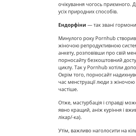
очікування чогось приємного. Д
усіх природних способів.
Ендорфіни
— так звані гормони 
Минулого року Pornhub створи
жіночою репродуктивною систем
анкету, розповівши про свій мен
порносайту безкоштовний досту
циклу. Так у Pornhub хотіли доп
Окрім того, порносайт надихну
час менструації люди з жіночо
частіше.
Отже, мастурбація і справді мож
явно кращий, аніж куріння і вжив
лікар/-ка).
Утім, важливо наголосити на кіл