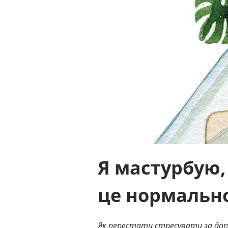
Я мастурбую,
це нормальн
Як перестати стресувати за до