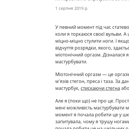
1 серпня 2019 р.
У певний момент під час статево
коли я торкаюся своєї вульви. А
міцно-міцно стулити ноги. І якщо
відчуття розрядки, якого, здаєть
міотонічний оргазм. Дізналася я
мастурбувати.
Міотонічний оргазм — це оргаз
м'язів стегон, преса і таза. За
мастурбує,
стискаючи стегна
аб
Але я (поки що) не про це. Прос
мені можливість мастурбувати ма
момент я почала робити це у шко
запитувала, чому я трушу ногами
почала робити це на шкільних ол