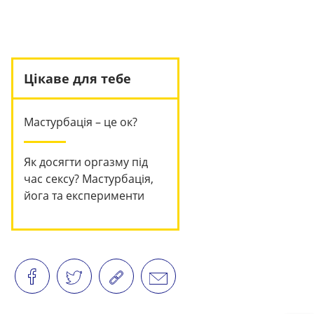
Цікаве для тебе
Мастурбація – це ок?
Як досягти оргазму під
час сексу? Мастурбація,
йога та експерименти