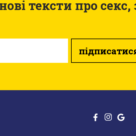
ові тексти про секс, 
підписатис