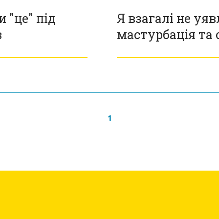
 "це" під
Я взагалі не уяв
в
мастурбація та 
1