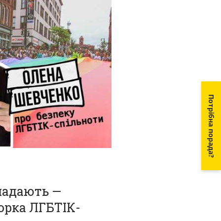
Потрібна порада?
падають —
торка ЛГБТІК-