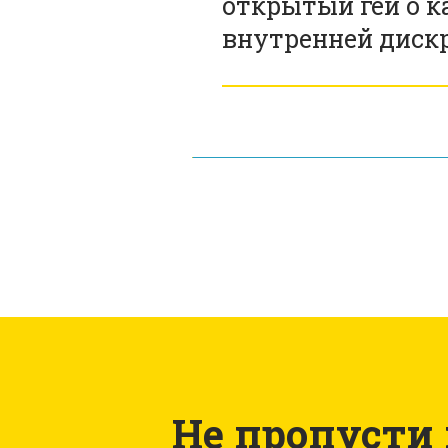
открытый гей о к
внутренней дис
Не пропусти н