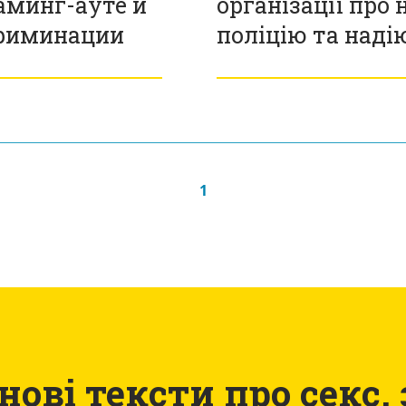
аминг-ауте и
організації про 
криминации
поліцію та наді
1
ові тексти про секс, 