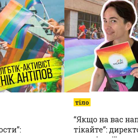
тіло
“Якщо на вас на
сти”:
тікайте”: дирек