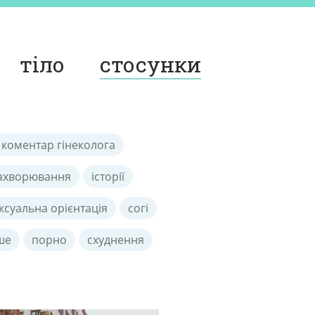
тіло
стосунки
коментар гінеколога
ахворювання
історії
ксуальна орієнтація
согі
ше
порно
схуднення