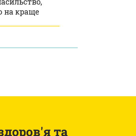
насильство,
ю на краще
здоров'я та