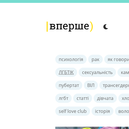
психологія
рак
як говор
ЛГБТІК
сексуальність
кам
пубертат
ВІЛ
трансегдер
лгбт
статті
дівчата
хл
self love club
історія
воло