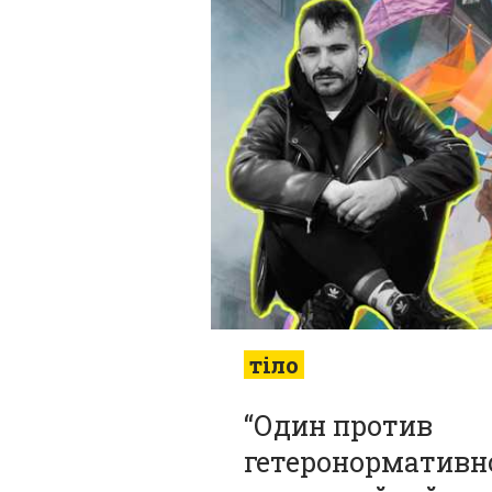
тіло
“Один против
гетеронормативно