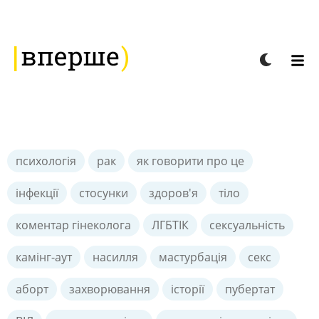
психологія
рак
як говорити про це
інфекції
стосунки
здоров'я
тіло
коментар гінеколога
ЛГБТІК
сексуальність
камінг-аут
насилля
мастурбація
секс
аборт
захворювання
історії
пубертат