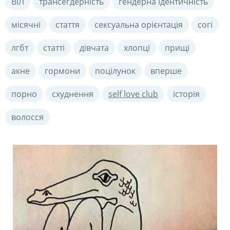
ВІЛ
трансегдерність
гендерна ідентичність
місячні
стаття
сексуальна орієнтація
согі
лгбт
статті
дівчата
хлопці
прищі
акне
гормони
поцілунок
вперше
порно
схуднення
self love club
історія
волосся