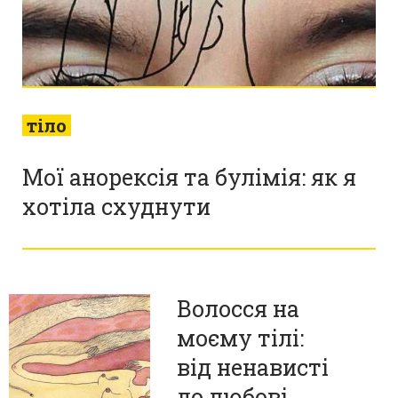
тіло
Мої анорексія та булімія: як я
хотіла схуднути
Волосся на
моєму тілі:
від ненависті
до любові