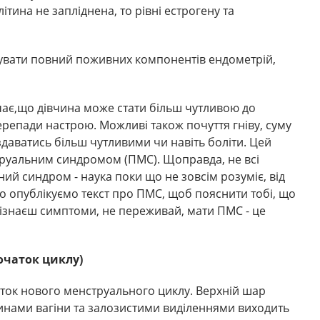
тина не запліднена, то рівні естрогену та
мувати повний поживних компонентів ендометрій,
ає,що дівчина може стати більш чутливою до
перепади настрою. Можливі також почуття гніву, суму
даватись більш чутливими чи навіть боліти. Цей
руальним синдромом (ПМС). Щоправда, не всі
ий синдром - наука поки що не зовсім розуміє, від
ро опублікуємо текст про ПМС, щоб пояснити тобі, що
впізнаєш симптоми, не переживай, мати ПМС - це
очаток циклу)
ток нового менструального циклу. Верхній шар
тинами вагіни та залозистими виділеннями виходить