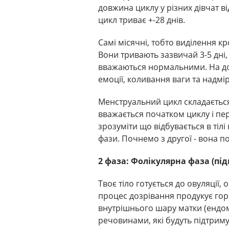
довжина циклу у різних дівчат в
цикл триває +-28 днів.
Самі місячні, тобто виділення кр
Вони тривають зазвичай 3-5 дні,
вважаються нормальними. На до
емоції, коливання ваги та надмір
Менструальний цикл складається
вважається початком циклу і пе
зрозуміти що відбувається в тіл
фази. Почнемо з другої - вона 
2 фаза: Фолікулярна фаза (під
Твоє тіло готується до овуляції,
процес дозрівання продукує го
внутрішнього шару матки (ендом
речовинами, які будуть підтриму