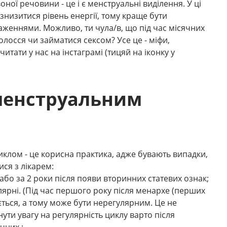
воної речовини - це і є менструальні виділення. У ці
 знизитися рівень енергії, тому краще бути
женнями. Можливо, ти чула/в, що під час місячних
лосся чи займатися сексом? Усе це - міфи,
тати у нас на інстаграмі (тицяй на іконку у
менструальним
иклом - це корисна практика, адже бувають випадки,
ся з лікарем:
 або за 2 роки після появи вторинних статевих ознак;
лярні. (Під час першого року після менархе (перших
ться, а тому може бути нерегулярним. Це не
ути увагу на регулярність циклу варто після
чних ;