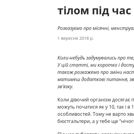
тілом під час
Розказуємо про місячні, менстру
1 вересня 2018 р.
Коли-небудь задумувались про те,
У цій статті, ми коротко і дост
також розкажемо про зміни наст
матимеш додаткові питання, зв
зв’язку.
Коли дівочий організм досягає пі
можуть початися як у 10, так і в 
особливостей. Тому не варто хв
бюстгальтери, а у тебе ще “нічог