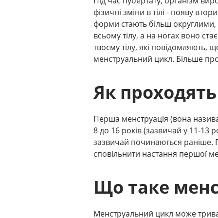
Під час пубертату, організм ви
фізичні зміни в тілі - появу вто
форми стають більш округлими, з
всьому тілу, а на ногах воно ст
твоєму тілу, які повідомляють, щ
менструальний цикл. Більше п
Як проходять
Перша менструація (вона називає
8 до 16 років (зазвичай у 11-13 
зазвичай починаються раніше. 
сповільнити настання першої ме
Що таке мен
Менструальний цикл може тривати 