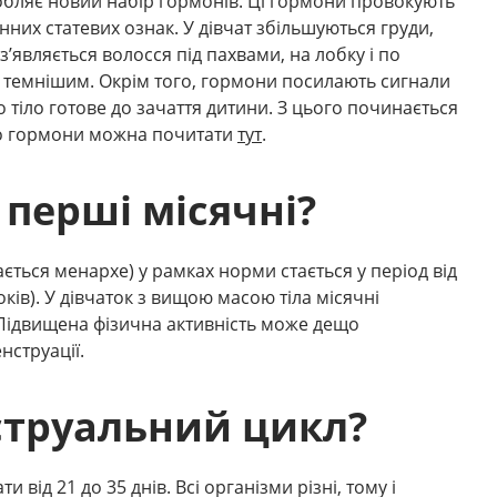
робляє новий набір гормонів. Ці гормони провокують
ринних статевих ознак. У дівчат збільшуються груди,
’являється волосся під пахвами, на лобку і по
ає темнішим. Окрім того, гормони посилають сигнали
о тіло готове до зачаття дитини. З цього починається
ро гормони можна почитати
тут
.
 перші місячні?
ться менархе) у рамках норми стається у період від
років). У дівчаток з вищою масою тіла місячні
Підвищена фізична активність може дещо
нструації.
струальний цикл?
від 21 до 35 днів. Всі організми різні, тому і