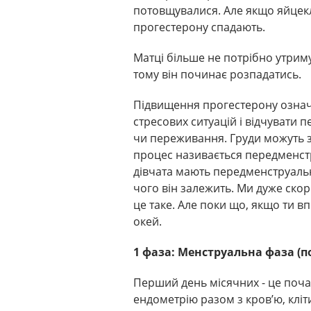
потовщувалися. Але якщо яйцеклі
прогестерону спадають.
Матці більше не потрібно утри
тому він починає розпадатись.
Підвищення прогестерону означ
стресових ситуацій і відчувати 
чи переживання. Груди можуть з
процес називається передменст
дівчата мають передменструальн
чого він залежить. Ми дуже ско
це таке. Але поки що, якщо ти 
окей.
1 фаза: Менструальна фаза (п
Перший день місячних - це поча
ендометрію разом з кров’ю, клі