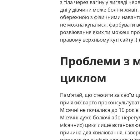
з тіла через вагіну у вигляді чер
дні у дівчини може боліти живіт,
обережною з фізичними наванта
не можна купатися, фарбувати во
розвіювання яких ти можеш прочи
правому верхньому куті сайту ;) )
Проблеми з 
циклом
Пам’ятай, що стежити за своїм ц
при яких варто проконсультувати
Місячні не почалися до 16 років
Місячні дуже болючі або нерегу
місячних) цикл лише встановлює
причина для хвилювання, і зверн
першого року після перших міся