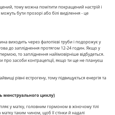
щений, тому можна помітити покращений настрій і
, можуть бути прозорі або білі виділення - це
ітина виходить через фалопієві труби і подорожує у
това до запліднення протягом 12-24 годин. Якщо у
 спермою, то запліднення найімовірніше відбудеться.
ати про засоби контрацепції, якщо ти ще не плануєш
найвищі рівні естрогену, тому підвищується енергія та
ць менструального циклу)
апляє у матку, головним гормоном в жіночому тілі
 матку таким чином, щоб її стінки й надалі