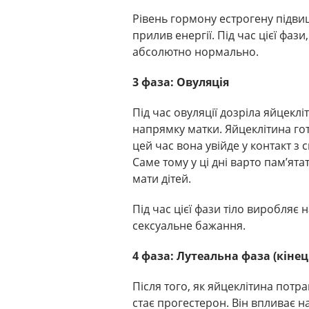
Рівень гормону естрогену підви
прилив енергії. Під час цієї фази
абсолютно нормально.
3 фаза: Овуляція
Під час овуляції дозріла яйцекл
напрямку матки. Яйцеклітина го
цей час вона увійде у контакт з
Саме тому у ці дні варто пам’ят
мати дітей.
Під час цієї фази тіло виробляє 
сексуальне бажання.
4 фаза: Лутеальна фаза (кіне
Після того, як яйцеклітина потр
стає прогестерон. Він впливає на