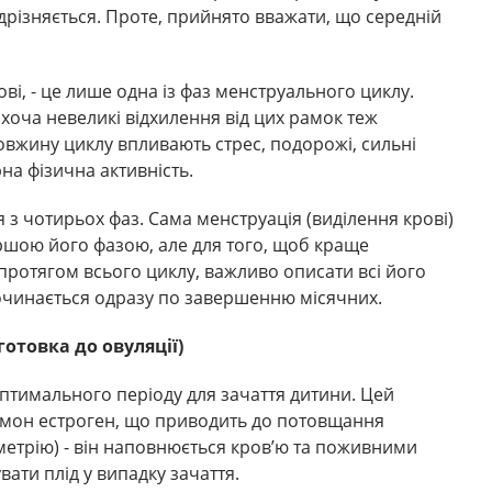
ідрізняється. Проте, прийнято вважати, що середній
ові, - це лише одна із фаз менструального циклу.
 хоча невеликі відхилення від цих рамок теж
вжину циклу впливають стрес, подорожі, сильні
на фізична активність.
 з чотирьох фаз. Сама менструація (виділення крові)
ршою його фазою, але для того, щоб краще
і протягом всього циклу, важливо описати всі його
починається одразу по завершенню місячних.
готовка до овуляції)
 оптимального періоду для зачаття дитини. Цей
рмон естроген, що приводить до потовщання
етрію) - він наповнюється кров’ю та поживними
вати плід у випадку зачаття.